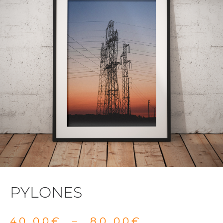
PYLONES
40,00
€
–
80,00
€