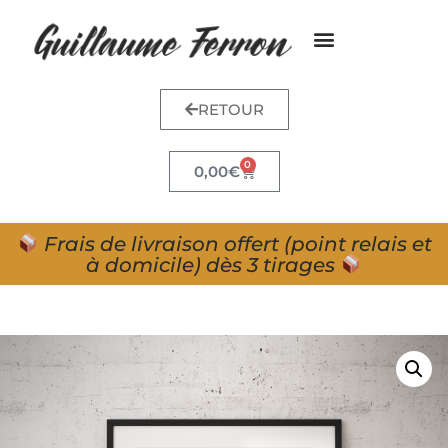
RETOUR
0
0,00
€
Frais de livraison offert (point relais et
à domicile) dès 3 tirages